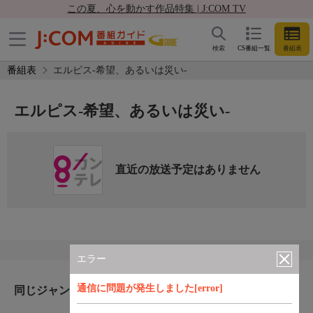
この夏、心を動かす作品特集 | J:COM TV
検索
CS番組一覧
番組表
番組表
エルピス-希望、あるいは災い-
エルピス-希望、あるいは災い-
直近の放送予定はありません
エラー
通信に問題が発生しました[error]
同じジャンルのおすすめ番組