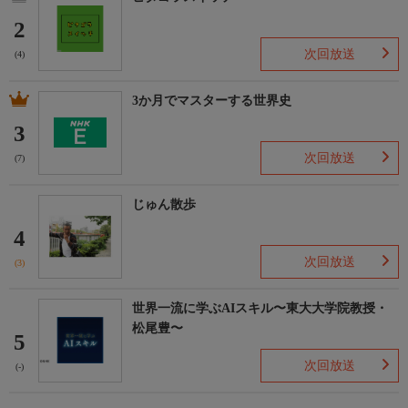
2
次回放送
(4)
3か月でマスターする世界史
3
次回放送
(7)
じゅん散歩
4
次回放送
(3)
世界一流に学ぶAIスキル〜東大大学院教授・
松尾豊〜
5
次回放送
(-)