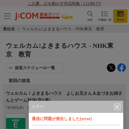
この夏、心を動かす作品特集 | J:COM TV
検索
CS番組一覧
番組表
番組表
ウェルカム!よきまるハウス - NHK東京 教育
ウェルカム!よきまるハウス - NHK東
京 教育
放送スケジュール一覧
前回の放送
ウェルカム！よきまるハウス よしお兄さん＆あづきお姉さ
んとゲーム対決[字][再]
エラー
7月30日(木)
16:30〜17:00
Ch.2
通信に問題が発生しました[error]
NHK東京 教育