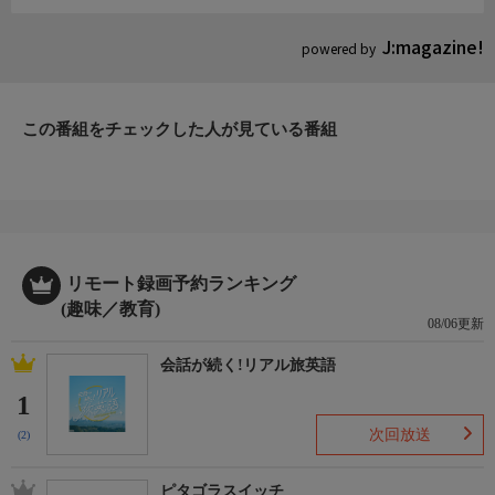
J:magazine!
powered by
この番組をチェックした人が見ている番組
リモート録画予約ランキング
(趣味／教育)
08/06更新
会話が続く!リアル旅英語
1
次回放送
(2)
ピタゴラスイッチ