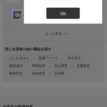
OK
カレンダー登録
アプリ視聴
放送中
番組内容
もっと見る
ゲストは「おかあさんといっしょ」第11代体操のお兄さん・小林
よしひささんと初代体操のお姉さん・秋元杏月さん。夏にちなん
だ障害物競争では、しりとりに大苦戦！二人のモノボケも必見で
同じ出演者の他の番組を探す
す！さらに「からだ☆ダンダン」を使ったリズムゲームで大盛り
上がり！昭和平成の名曲を紹介するヒットソング・ミュージアム
よしお兄さん
斎藤アリーナ
秋元杏月
では、KinKi Kidsのジェットコースター・ロマンスをカバー。
亀田誠治さんの編曲、生演奏でお届けします。
亀田誠治
岡田結実
村山輝星
佐藤貴史
柳原哲也
佐倉綾音
石田明
出演者
【ゲスト】小林よしひさ，秋元杏月，【出演】石田明，岡田結
実，村山輝星，佐藤貴史，柳原哲也，亀田誠治，斎藤アリーナ，
【声】佐倉綾音
出演者の関連記事