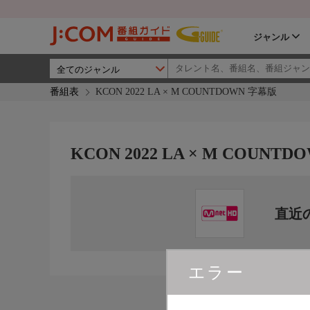
ジャンル
番組表
KCON 2022 LA × M COUNTDOWN 字幕版
KCON 2022 LA × M COUNT
直近
エラー