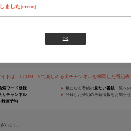
した[error]
OK
組ガイドは、J:COM TVで楽しめる全チャンネルを網羅した番組
検索ワード登録
気になる番組の
見たい番組
一覧への
入りチャンネル
登録した番組の最新情報をお知らせ
ト録画予約
ございます。