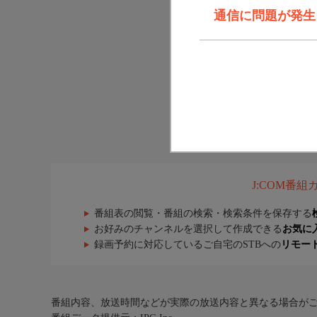
通信に問題が発生しま
J:COM番
番組表の閲覧・番組の検索・検索条件を保存する
お好みのチャンネルを選択して作成できる
お気に
録画予約に対応しているご自宅のSTBへの
リモー
番組内容、放送時間などが実際の放送内容と異なる場合が