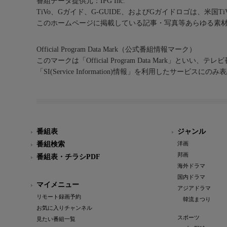
番組データ提供元：IPG Inc.
TiVo、Gガイド、G-GUIDE、およびGガイドロゴは、米国T
このホームページに掲載している記事・写真等あらゆる素
Official Program Data Mark（公式番組情報マーク）
このマークは「Official Program Data Mark」といい
「SI(Service Information)情報」を利用したサービ
番組表
ジャンル
番組検索
洋画
邦画
番組表・チラシPDF
海外ドラマ
国内ドラマ
マイメニュー
アジアドラマ
リモート録画予約
韓流まつり
お気に入りチャンネル
スポーツ
見たい番組一覧