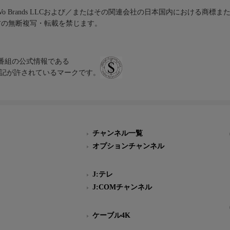
iVo Brands LLCおよび／またはその関連会社の日本国内における商標
材の無断複写・転載を禁じます。
、テレビ番組の公式情報である
スにのみ表記が許されているマークです。
チャンネル一覧
オプションチャンネル
J:テレ
J:COMチャンネル
ケーブル4K