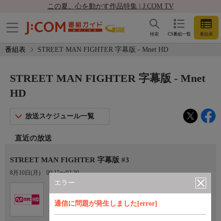
この夏、心を動かす作品特集 | J:COM TV
検索
CS番組一覧
番組表
番組表
STREET MAN FIGHTER 字幕版 - Mnet HD
STREET MAN FIGHTER 字幕版 - Mnet
HD
放送スケジュール一覧
直近の放送
STREET MAN FIGHTER 字幕版 #3
8月10日(月)
00:15〜02:30
エラー
Ch.759
オプション
Mnet HD
通信に問題が発生しました[error]