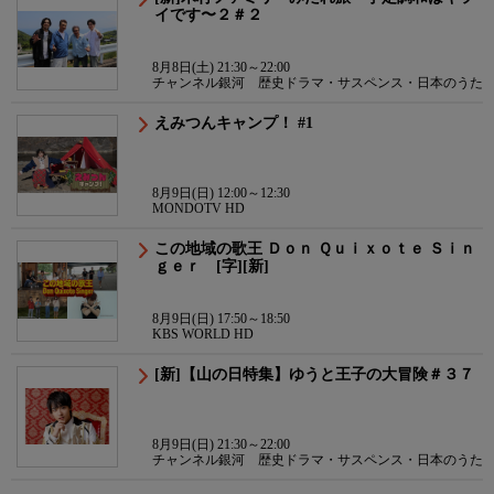
イです〜２＃２
8月8日(土) 21:30～22:00
チャンネル銀河 歴史ドラマ・サスペンス・日本のうた
えみつんキャンプ！ #1
8月9日(日) 12:00～12:30
MONDOTV HD
この地域の歌王 Ｄｏｎ Ｑｕｉｘｏｔｅ Ｓｉｎ
ｇｅｒ [字][新]
8月9日(日) 17:50～18:50
KBS WORLD HD
[新]【山の日特集】ゆうと王子の大冒険＃３７
8月9日(日) 21:30～22:00
チャンネル銀河 歴史ドラマ・サスペンス・日本のうた