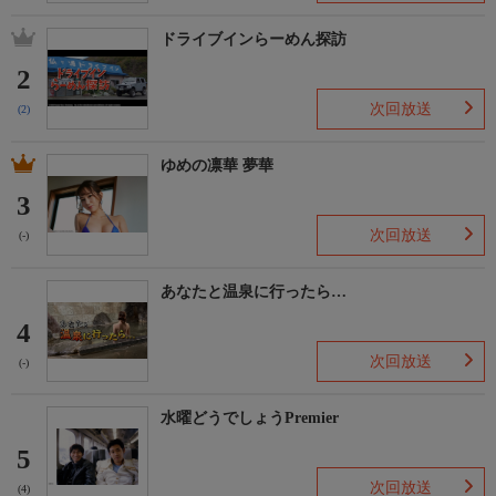
ドライブインらーめん探訪
2
次回放送
(2)
ゆめの凛華 夢華
3
次回放送
(-)
あなたと温泉に行ったら…
4
次回放送
(-)
水曜どうでしょうPremier
5
次回放送
(4)