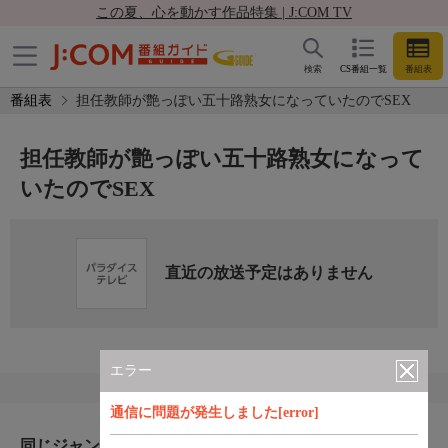
この夏、心を動かす作品特集 | J:COM TV
検索
CS番組一覧
番組表
番組表
担任教師が艶っぽい五十路熟女になっていたのでSEX
担任教師が艶っぽい五十路熟女になって
いたのでSEX
直近の放送予定はありません
エラー
通信に問題が発生しました[error]
同じジャンルのおすすめ番組