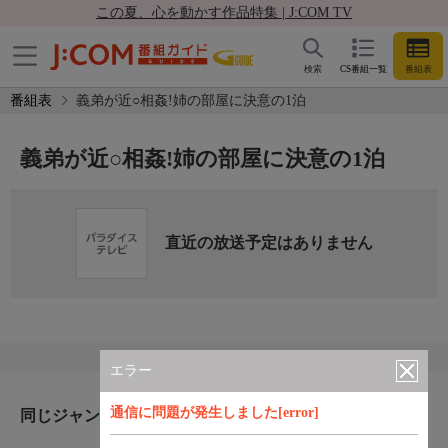
この夏、心を動かす作品特集 | J:COM TV
検索
CS番組一覧
番組表
番組表
義弟が近○相姦!姉の部屋に決意の1泊
義弟が近○相姦!姉の部屋に決意の1泊
直近の放送予定はありません
エラー
通信に問題が発生しました[error]
同じジャンルのおすすめ番組