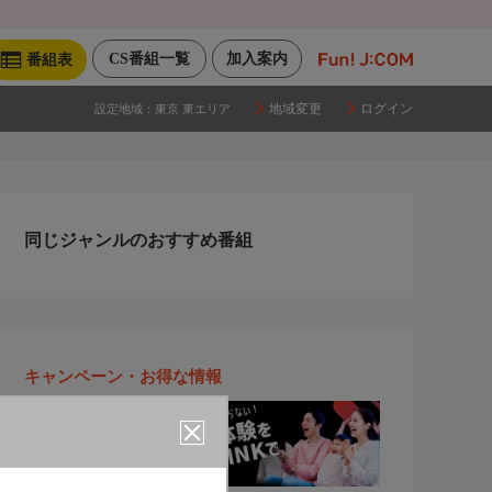
CS番組一覧
加入案内
番組表
地域変更
ログイン
設定地域：
東京 東エリア
同じジャンルのおすすめ番組
キャンペーン・お得な情報