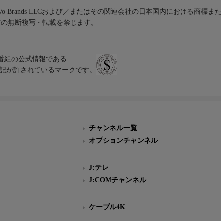
iVo Brands LLCおよび／またはその関連会社の日本国内における商標
材の無断複写・転載を禁じます。
、テレビ番組の公式情報である
スにのみ表記が許されているマークです。
チャンネル一覧
オプションチャンネル
J:テレ
J:COMチャンネル
ケーブル4K