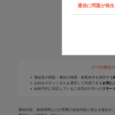
通信に問題が発生しま
J:COM番
番組表の閲覧・番組の検索・検索条件を保存する
お好みのチャンネルを選択して作成できる
お気に
録画予約に対応しているご自宅のSTBへの
リモー
番組内容、放送時間などが実際の放送内容と異なる場合が