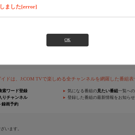
した[error]
OK
組ガイドは、J:COM TVで楽しめる全チャンネルを網羅した番組
検索ワード登録
気になる番組の
見たい番組
一覧への
入りチャンネル
登録した番組の最新情報をお知らせ
ト録画予約
ございます。