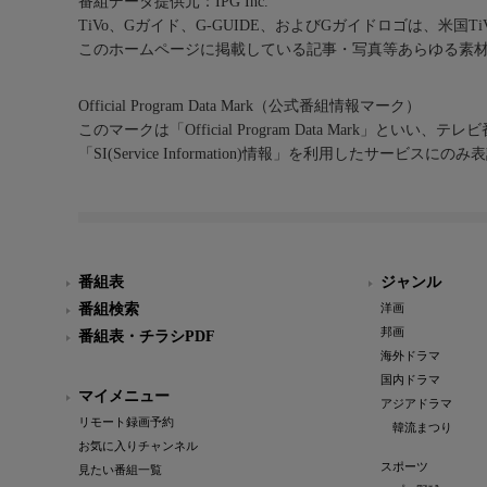
番組データ提供元：IPG Inc.
TiVo、Gガイド、G-GUIDE、およびGガイドロゴは、米国T
このホームページに掲載している記事・写真等あらゆる素
Official Program Data Mark（公式番組情報マーク）
このマークは「Official Program Data Mark」といい
「SI(Service Information)情報」を利用したサービ
番組表
ジャンル
番組検索
洋画
邦画
番組表・チラシPDF
海外ドラマ
国内ドラマ
マイメニュー
アジアドラマ
リモート録画予約
韓流まつり
お気に入りチャンネル
スポーツ
見たい番組一覧