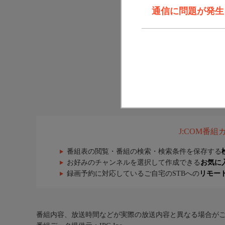
通信に問題が発生しま
J:COM番
番組表の閲覧・番組の検索・検索条件を保存する
お好みのチャンネルを選択して作成できる
お気に
録画予約に対応しているご自宅のSTBへの
リモー
番組内容、放送時間などが実際の放送内容と異なる場合が