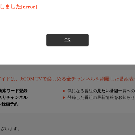
した[error]
OK
組ガイドは、J:COM TVで楽しめる全チャンネルを網羅した番組
検索ワード登録
気になる番組の
見たい番組
一覧への
入りチャンネル
登録した番組の最新情報をお知らせ
ト録画予約
ございます。