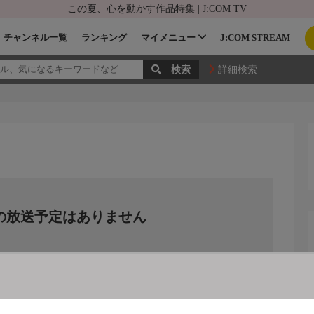
この夏、心を動かす作品特集 | J:COM TV
チャンネル一覧
ランキング
マイメニュー
J:COM STREAM
詳細検索
の放送予定はありません