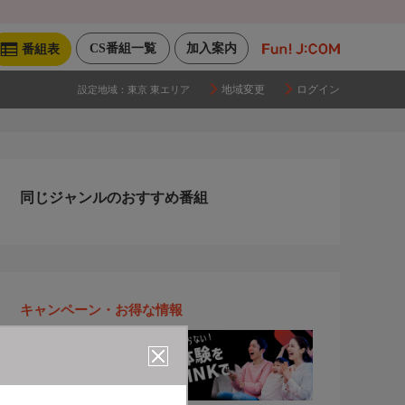
CS番組一覧
加入案内
番組表
地域変更
ログイン
設定地域：
東京 東エリア
同じジャンルのおすすめ番組
キャンペーン・お得な情報