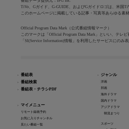
番組データ提供元：IPG Inc.
TiVo、Gガイド、G-GUIDE、およびGガイドロゴは、米国T
このホームページに掲載している記事・写真等あらゆる素
Official Program Data Mark（公式番組情報マーク）
このマークは「Official Program Data Mark」といい
「SI(Service Information)情報」を利用したサービ
番組表
ジャンル
番組検索
洋画
邦画
番組表・チラシPDF
海外ドラマ
国内ドラマ
マイメニュー
アジアドラマ
リモート録画予約
韓流まつり
お気に入りチャンネル
スポーツ
見たい番組一覧