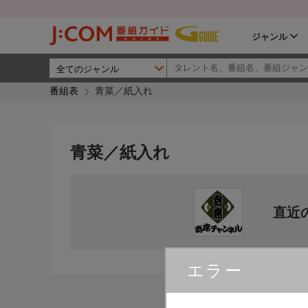
ジャンル
番組表
青菜／紙入れ
青菜／紙入れ
直近
エラー