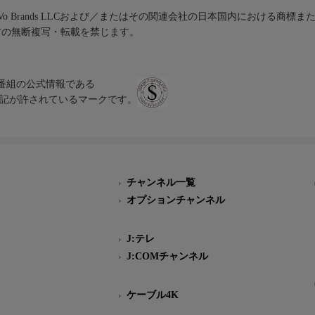
iVo Brands LLCおよび／またはその関連会社の日本国内における商標
材の無断複写・転載を禁じます。
、テレビ番組の公式情報である
スにのみ表記が許されているマークです。
チャンネル一覧
オプションチャンネル
J:テレ
J:COMチャンネル
ケーブル4K