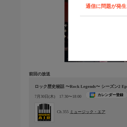
通信に問題が発生しま
前回の放送
ロック歴史秘話 〜Rock Legends〜 シーズン
カレンダー登録
7月30日(木)
17:30〜18:00
Ch.355
ミュージック・エア