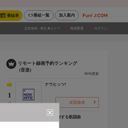
CS番組一覧
加入案内
番組表
地域変更
ログイン
設定地域：
東京 東エリア
リモート録画予約ランキング
(音楽)
08/06更新
ナウヒッツ!
1
次回放送
(2)
列車で旅する歌謡曲
2