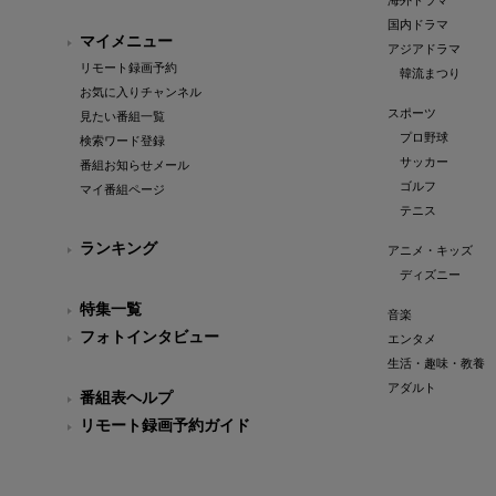
海外ドラマ
国内ドラマ
マイメニュー
アジアドラマ
リモート録画予約
韓流まつり
お気に入りチャンネル
スポーツ
見たい番組一覧
プロ野球
検索ワード登録
サッカー
番組お知らせメール
ゴルフ
マイ番組ページ
テニス
ランキング
アニメ・キッズ
ディズニー
特集一覧
音楽
フォトインタビュー
エンタメ
生活・趣味・教養
アダルト
番組表ヘルプ
リモート録画予約ガイド