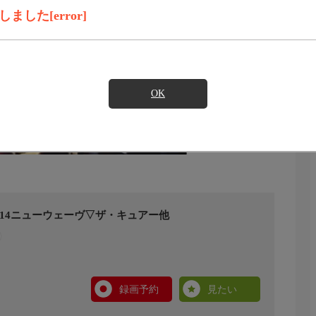
した[error]
OK
2 Ep14ニューウェーヴ▽ザ・キュアー他
録画予約
見たい