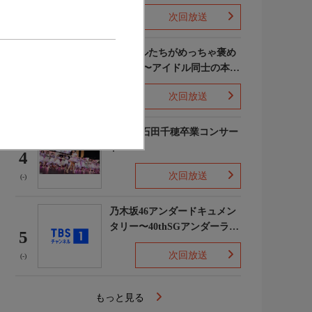
次回放送
(5)
ライバルたちがめっちゃ褒め
てくる!〜アイドル同士の本音
3
レビューSP〜
次回放送
(8)
STU48 石田千穂卒業コンサー
ト
4
次回放送
(-)
乃木坂46アンダードキュメン
タリー〜40thSGアンダーライ
5
ブ舞台裏〜
次回放送
(-)
もっと見る