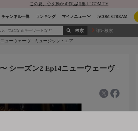
この夏、心を動かす作品特集 | J:COM TV
チャンネル一覧
ランキング
マイメニュー
J:COM STREAM
詳細検索
Ep14ニューウェーヴ - ミュージック・エア
ds〜 シーズン2 Ep14ニューウェーヴ -