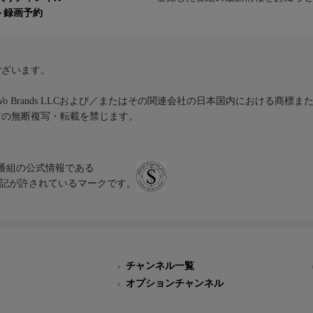
ト録画予約
ございます。
iVo Brands LLCおよび／またはその関連会社の日本国内における商標
材の無断複写・転載を禁じます。
、テレビ番組の公式情報である
スにのみ表記が許されているマークです。
チャンネル一覧
オプションチャンネル