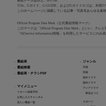
番組データ提供元：IPG Inc.
TiVo、Gガイド、G-GUIDE、およびGガイドロゴは、米国T
このホームページに掲載している記事・写真等あらゆる素
Official Program Data Mark（公式番組情報マーク）
このマークは「Official Program Data Mark」といい
「SI(Service Information)情報」を利用したサービ
番組表
ジャンル
番組検索
洋画
邦画
番組表・チラシPDF
海外ドラマ
国内ドラマ
マイメニュー
アジアドラマ
リモート録画予約
韓流まつり
お気に入りチャンネル
スポーツ
見たい番組一覧