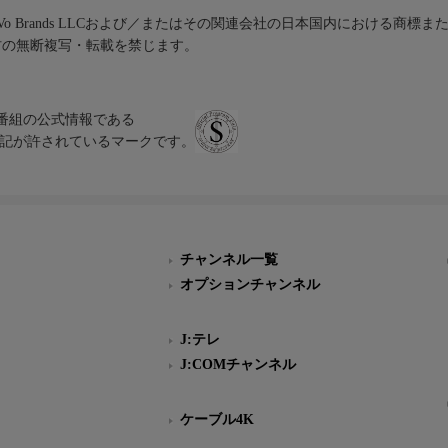
iVo Brands LLCおよび／またはその関連会社の日本国内における商標
材の無断複写・転載を禁じます。
、テレビ番組の公式情報である
スにのみ表記が許されているマークです。
チャンネル一覧
オプションチャンネル
J:テレ
J:COMチャンネル
ケーブル4K