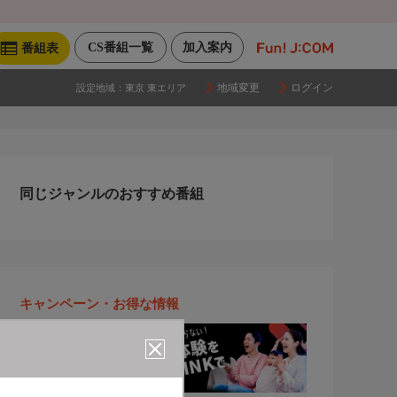
CS番組一覧
加入案内
番組表
地域変更
ログイン
設定地域：
東京 東エリア
同じジャンルのおすすめ番組
キャンペーン・お得な情報