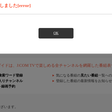
した[error]
OK
組ガイドは、J:COM TVで楽しめる全チャンネルを網羅した番組
検索ワード登録
気になる番組の
見たい番組
一覧への
入りチャンネル
登録した番組の最新情報をお知らせ
ト録画予約
ございます。