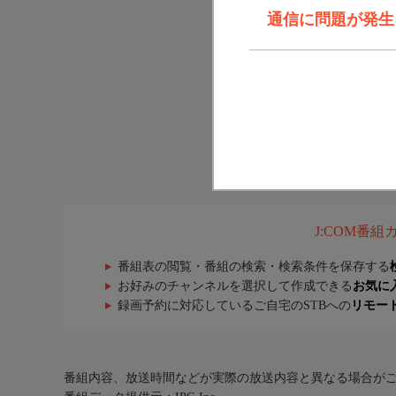
通信に問題が発生しま
J:COM番
番組表の閲覧・番組の検索・検索条件を保存する
お好みのチャンネルを選択して作成できる
お気に
録画予約に対応しているご自宅のSTBへの
リモー
番組内容、放送時間などが実際の放送内容と異なる場合が