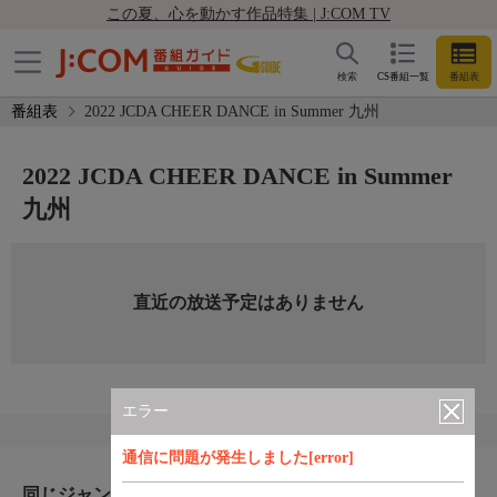
この夏、心を動かす作品特集 | J:COM TV
検索
CS番組一覧
番組表
番組表
2022 JCDA CHEER DANCE in Summer 九州
2022 JCDA CHEER DANCE in Summer
九州
直近の放送予定はありません
エラー
通信に問題が発生しました[error]
同じジャンルのおすすめ番組