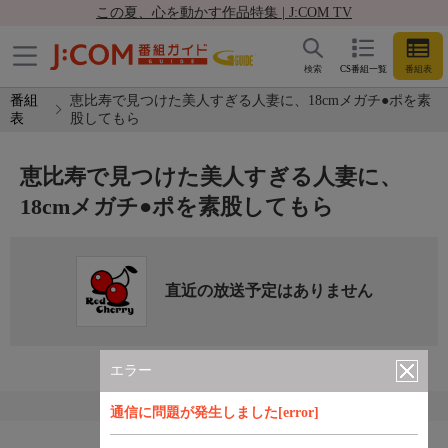
この夏、心を動かす作品特集 | J:COM TV
検索
CS番組一覧
番組表
番組
恵比寿で見つけた美人すぎる人妻に、18cmメガチ●ポを素
表
股してもら
恵比寿で見つけた美人すぎる人妻に、
18cmメガチ●ポを素股してもら
直近の放送予定はありません
エラー
通信に問題が発生しました[error]