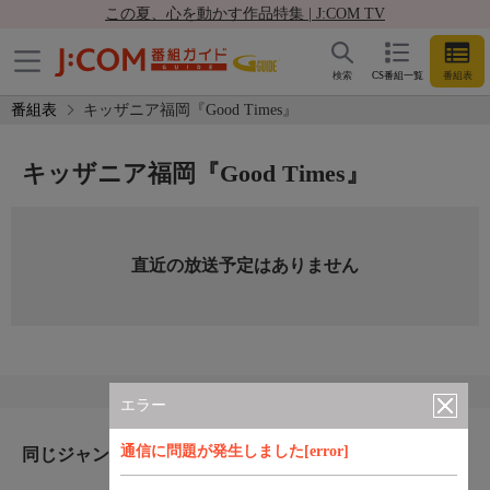
この夏、心を動かす作品特集 | J:COM TV
検索
CS番組一覧
番組表
番組表
キッザニア福岡『Good Times』
キッザニア福岡『Good Times』
直近の放送予定はありません
エラー
通信に問題が発生しました[error]
同じジャンルのおすすめ番組