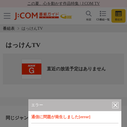
この夏、心を動かす作品特集 | J:COM TV
検索
CS番組一覧
番組表
番組表
はっけんTV
はっけんTV
直近の放送予定はありません
エラー
通信に問題が発生しました[error]
同じジャンルのおすすめ番組