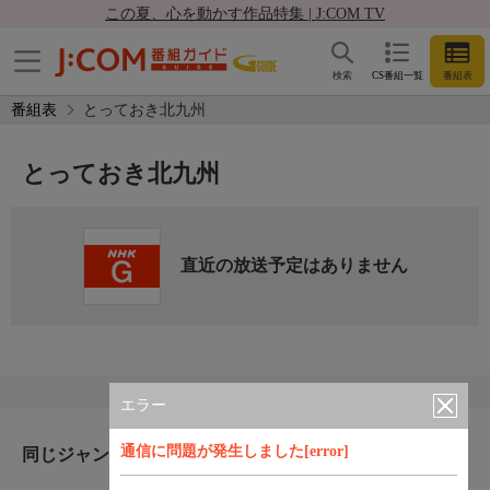
この夏、心を動かす作品特集 | J:COM TV
検索
CS番組一覧
番組表
番組表
とっておき北九州
とっておき北九州
直近の放送予定はありません
エラー
通信に問題が発生しました[error]
同じジャンルのおすすめ番組