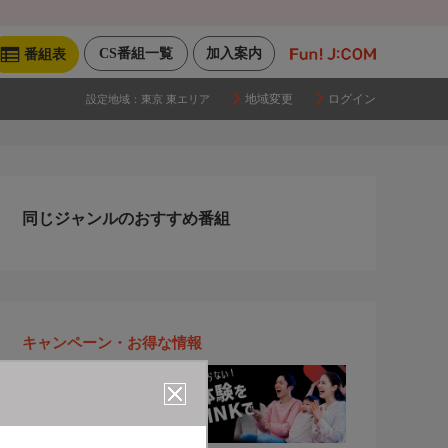
CS番組一覧
加入案内
番組表
地域変更
ログイン
設定地域：
東京 東エリア
同じジャンルのおすすめ番組
キャンペーン・お得な情報