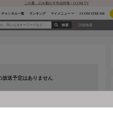
この夏、心を動かす作品特集 | J:COM TV
チャンネル一覧
ランキング
マイメニュー
J:COM STREAM
詳細検索
の放送予定はありません