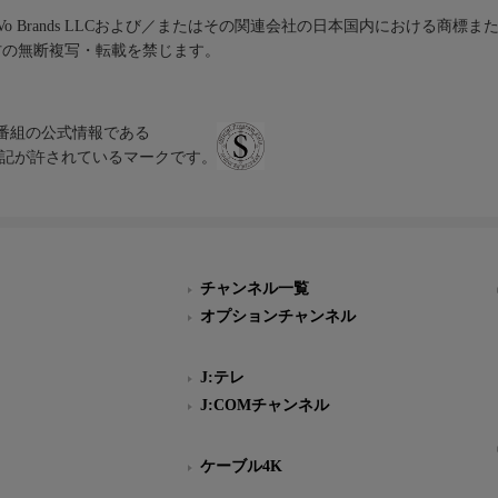
iVo Brands LLCおよび／またはその関連会社の日本国内における商標
材の無断複写・転載を禁じます。
、テレビ番組の公式情報である
スにのみ表記が許されているマークです。
チャンネル一覧
オプションチャンネル
J:テレ
J:COMチャンネル
ケーブル4K