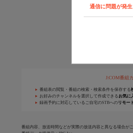
通信に問題が発生しま
J:COM番
番組表の閲覧・番組の検索・検索条件を保存する
お好みのチャンネルを選択して作成できる
お気に
録画予約に対応しているご自宅のSTBへの
リモー
番組内容、放送時間などが実際の放送内容と異なる場合が