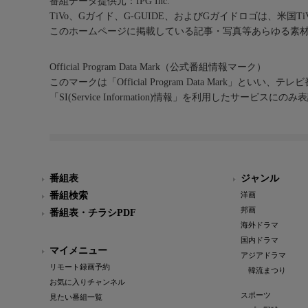
番組データ提供元：IPG Inc.
TiVo、Gガイド、G-GUIDE、およびGガイドロゴは、米国T
このホームページに掲載している記事・写真等あらゆる素
Official Program Data Mark（公式番組情報マーク）
このマークは「Official Program Data Mark」といい
「SI(Service Information)情報」を利用したサービ
番組表
ジャンル
番組検索
洋画
邦画
番組表・チラシPDF
海外ドラマ
国内ドラマ
マイメニュー
アジアドラマ
リモート録画予約
韓流まつり
お気に入りチャンネル
スポーツ
見たい番組一覧