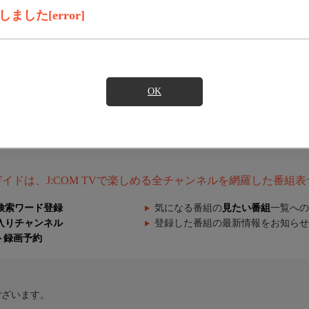
した[error]
OK
組ガイドは、J:COM TVで楽しめる全チャンネルを網羅した番組
検索ワード登録
気になる番組の
見たい番組
一覧への
入りチャンネル
登録した番組の最新情報をお知らせ
ト録画予約
ございます。