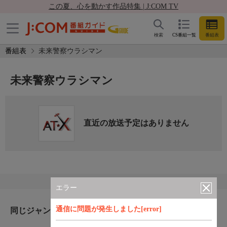
この夏、心を動かす作品特集 | J:COM TV
検索
CS番組一覧
番組表
番組表
未来警察ウラシマン
未来警察ウラシマン
直近の放送予定はありません
エラー
通信に問題が発生しました[error]
同じジャンルのおすすめ番組