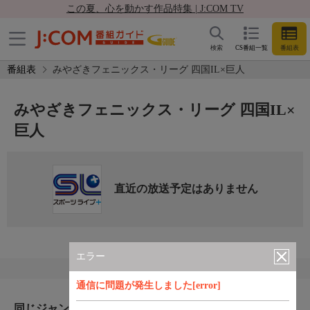
この夏、心を動かす作品特集 | J:COM TV
検索
CS番組一覧
番組表
番組表
みやざきフェニックス・リーグ 四国IL×巨人
みやざきフェニックス・リーグ 四国IL×
巨人
直近の放送予定はありません
エラー
通信に問題が発生しました[error]
同じジャンルのおすすめ番組