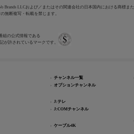
iVo Brands LLCおよび／またはその関連会社の日本国内における商標
材の無断複写・転載を禁じます。
、テレビ番組の公式情報である
スにのみ表記が許されているマークです。
チャンネル一覧
オプションチャンネル
J:テレ
J:COMチャンネル
ケーブル4K