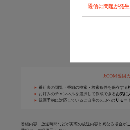
通信に問題が発生しま
J:COM番
番組表の閲覧・番組の検索・検索条件を保存する
お好みのチャンネルを選択して作成できる
お気に
録画予約に対応しているご自宅のSTBへの
リモー
番組内容、放送時間などが実際の放送内容と異なる場合が