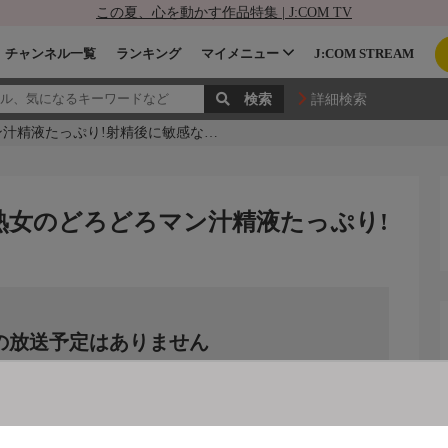
この夏、心を動かす作品特集 | J:COM TV
チャンネル一覧
ランキング
マイメニュー
J:COM STREAM
詳細検索
ン汁精液たっぷり!射精後に敏感な…
熟女のどろどろマン汁精液たっぷり!
の放送予定はありません