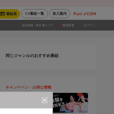
CS番組一覧
加入案内
番組表
地域変更
ログイン
設定地域：
東京 東エリア
同じジャンルのおすすめ番組
キャンペーン・お得な情報