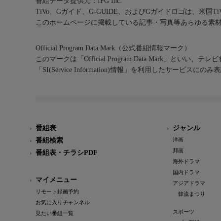
番組データ提供元：IPG Inc.
TiVo、Gガイド、G-GUIDE、およびGガイドロゴは、米国T
このホームページに掲載している記事・写真等あらゆる素
Official Program Data Mark（公式番組情報マーク）
このマークは「Official Program Data Mark」といい
「SI(Service Information)情報」を利用したサービ
番組表
ジャンル
番組検索
洋画
邦画
番組表・チラシPDF
海外ドラマ
国内ドラマ
マイメニュー
アジアドラマ
リモート録画予約
韓流まつり
お気に入りチャンネル
スポーツ
見たい番組一覧