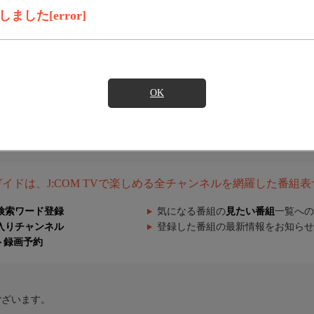
した[error]
OK
組ガイドは、J:COM TVで楽しめる全チャンネルを網羅した番組
検索ワード登録
気になる番組の
見たい番組
一覧への
入りチャンネル
登録した番組の最新情報をお知らせ
ト録画予約
ございます。