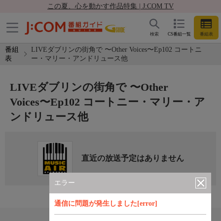
この夏、心を動かす作品特集 | J:COM TV
検索
CS番組一覧
番組表
番組
LIVEダブリンの街角で 〜Other Voices〜Ep102 コートニ
表
ー・マリー・アンドリュース他
LIVEダブリンの街角で 〜Other
Voices〜Ep102 コートニー・マリー・ア
ンドリュース他
直近の放送予定はありません
エラー
通信に問題が発生しました[error]