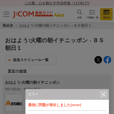
この夏、心を動かす作品特集 | J:COM TV
検索
CS番組一覧
番組表
番組表
おはよう!火曜の朝イチニッポン - ＢＳ朝日１
おはよう!火曜の朝イチニッポン - ＢＳ
朝日１
放送スケジュール一覧
直近の放送
おはよう!火曜の朝イチニッポン
8月11日(火)
06:25〜06:55
エラー
Ch.151
ＢＳ朝日１
通信に問題が発生しました[error]