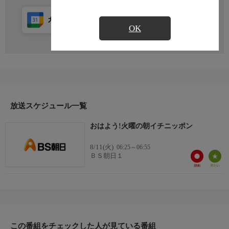
カレンダー登録
アプリ視聴
放送前
OK
放送スケジュール一覧
おはよう!火曜の朝イチニッポン
8/11(火)
06:25～06:55
ＢＳ朝日１
この番組をチェックした人が見ている番組