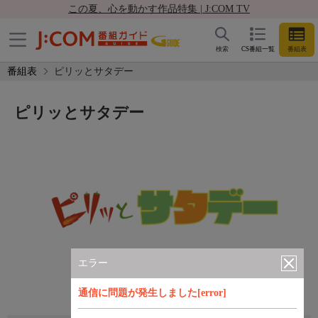
この夏、心を動かす作品特集 | J:COM TV
検索
CS番組一覧
番組表
番組表
ピリッとサタデー
ピリッとサタデー
エラー
通信に問題が発生しました[error]