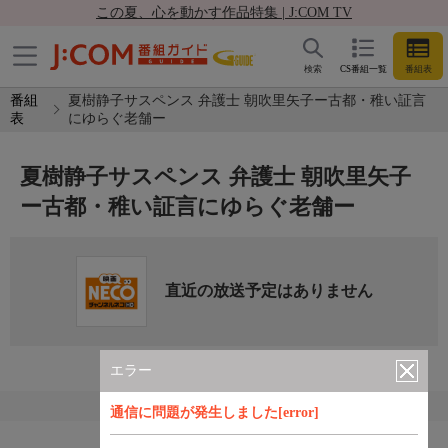
この夏、心を動かす作品特集 | J:COM TV
検索
CS番組一覧
番組表
番組
夏樹静子サスペンス 弁護士 朝吹里矢子ー古都・稚い証言
表
にゆらぐ老舗ー
夏樹静子サスペンス 弁護士 朝吹里矢子
ー古都・稚い証言にゆらぐ老舗ー
直近の放送予定はありません
エラー
通信に問題が発生しました[error]