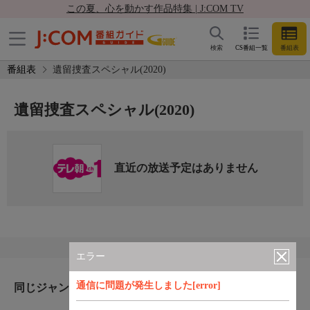
この夏、心を動かす作品特集 | J:COM TV
検索
CS番組一覧
番組表
番組表
遺留捜査スペシャル(2020)
遺留捜査スペシャル(2020)
直近の放送予定はありません
エラー
通信に問題が発生しました[error]
同じジャンルのおすすめ番組