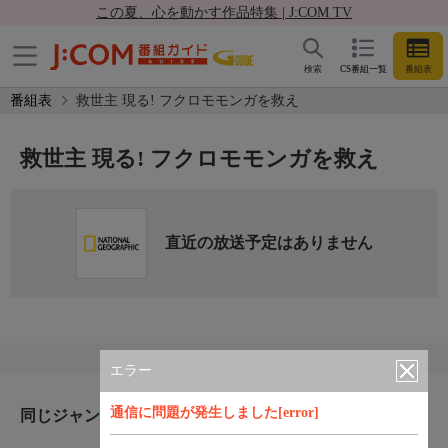
この夏、心を動かす作品特集 | J:COM TV
検索
CS番組一覧
番組表
番組表
救世主 現る! フクロモモンガを救え
救世主 現る! フクロモモンガを救え
直近の放送予定はありません
エラー
通信に問題が発生しました[error]
同じジャンルのおすすめ番組