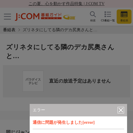
この夏、心を動かす作品特集 | J:COM TV
検索
CS番組一覧
番組表
番組表
ズリネタにしてる隣のデカ尻奥さんと…
ズリネタにしてる隣のデカ尻奥さん
と…
直近の放送予定はありません
エラー
通信に問題が発生しました[error]
同じジャンルのおすすめ番組