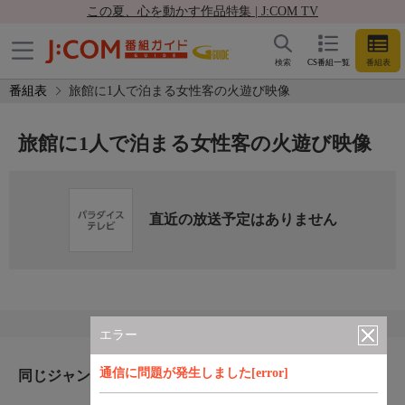
この夏、心を動かす作品特集 | J:COM TV
検索
CS番組一覧
番組表
番組表
旅館に1人で泊まる女性客の火遊び映像
旅館に1人で泊まる女性客の火遊び映像
直近の放送予定はありません
エラー
通信に問題が発生しました[error]
同じジャンルのおすすめ番組