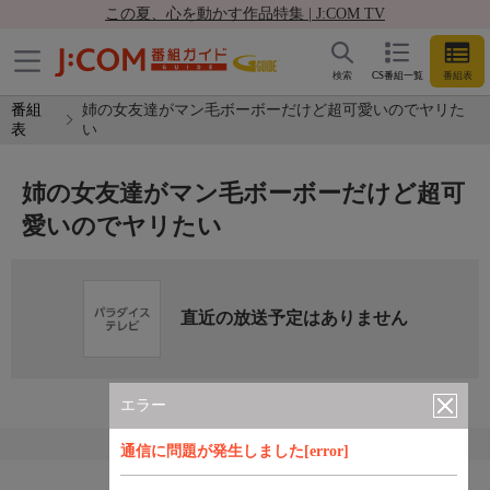
この夏、心を動かす作品特集 | J:COM TV
検索
CS番組一覧
番組表
番組
姉の女友達がマン毛ボーボーだけど超可愛いのでヤリた
表
い
姉の女友達がマン毛ボーボーだけど超可
愛いのでヤリたい
直近の放送予定はありません
エラー
通信に問題が発生しました[error]