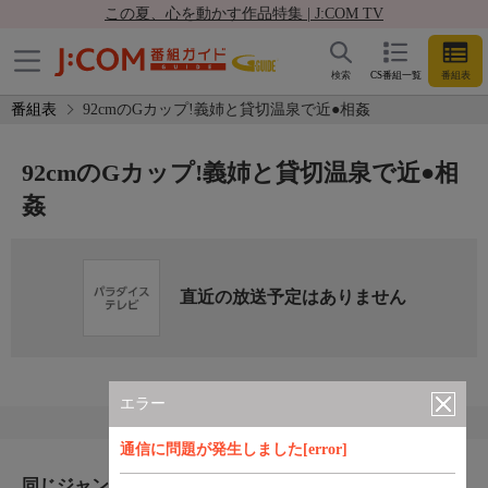
この夏、心を動かす作品特集 | J:COM TV
検索
CS番組一覧
番組表
番組表
92cmのGカップ!義姉と貸切温泉で近●相姦
92cmのGカップ!義姉と貸切温泉で近●相
姦
直近の放送予定はありません
エラー
通信に問題が発生しました[error]
同じジャンルのおすすめ番組