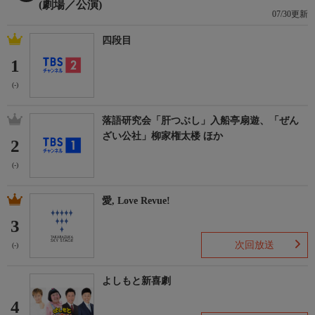
(劇場／公演)
07/30更新
四段目
1
(-)
落語研究会「肝つぶし」入船亭扇遊、「ぜん
ざい公社」柳家権太楼 ほか
2
(-)
愛, Love Revue!
3
次回放送
(-)
よしもと新喜劇
4