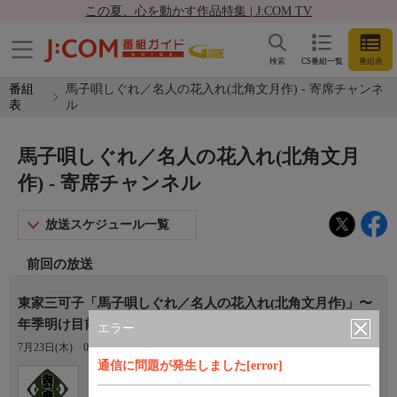
この夏、心を動かす作品特集 | J:COM TV
検索
CS番組一覧
番組表
番組
馬子唄しぐれ／名人の花入れ(北角文月作) - 寄席チャンネ
表
ル
馬子唄しぐれ／名人の花入れ(北角文月
作) - 寄席チャンネル
放送スケジュール一覧
前回の放送
東家三可子「馬子唄しぐれ／名人の花入れ(北角文月作)」〜
年季明け目前期待の口演！
エラー
7月23日(木)
03:00〜04:00
通信に問題が発生しました[error]
Ch.770
寄席チャンネル