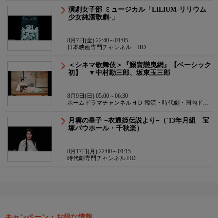
演劇女子部 ミュージカル「LILIUM-リリウム
少女純潔歌劇-」
8月7日(金) 22:40～01:05
日本映画専門チャンネル HD
＜シネマ歌舞伎＞『鰯賣戀曳網』【ベーシック
初】 ▼中村勘三郎、坂東玉三郎
8月9日(日) 05:00～06:30
ホームドラマチャンネルＨＤ 韓流・時代劇・国内ドラ
マ
月雲の皇子 −衣通姫伝説より−（'13年月組 宝
塚バウホール・千秋楽）
8月17日(月) 22:00～01:15
時代劇専門チャンネル HD
キャンペーン・お得な情報