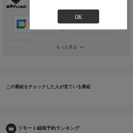
OK
カレンダー登録
アプリ視聴
放送中
番組詳細内容
もっと見る
番組内容
2022年8月27日お江戸上野広小路亭にて収録。
シリーズ名
「夢 寄席」〜笑活 ヨセ女はじめました〜
この番組をチェックした人が見ている番組
リモート録画予約ランキング