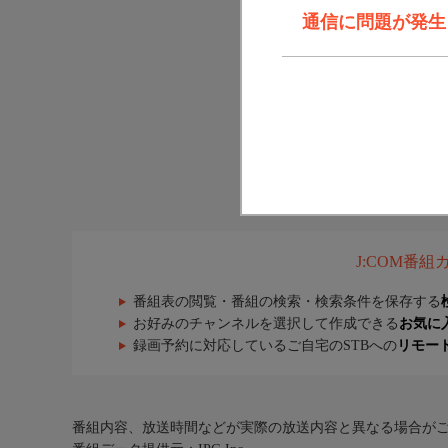
通信に問題が発生しま
J:COM番
番組表の閲覧・番組の検索・検索条件を保存する
お好みのチャンネルを選択して作成できる
お気に
録画予約に対応しているご自宅のSTBへの
リモー
番組内容、放送時間などが実際の放送内容と異なる場合が