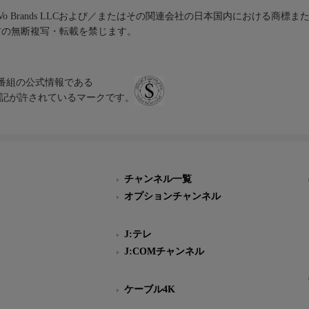
iVo Brands LLCおよび／またはその関連会社の日本国内における商標
材の無断複写・転載を禁じます。
、テレビ番組の公式情報である
スにのみ表記が許されているマークです。
チャンネル一覧
オプションチャンネル
J:テレ
J:COMチャンネル
ケーブル4K