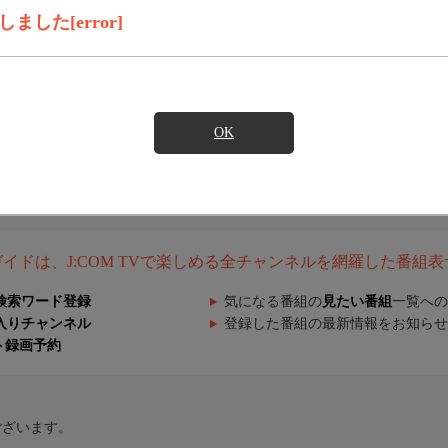
した[error]
OK
組ガイドは、J:COM TVで楽しめる全チャンネルを網羅した番組
検索ワード登録
気になる番組の
見たい番組
一覧への
入りチャンネル
登録した番組の最新情報をお知らせ
ト録画予約
ございます。