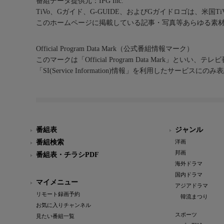
番組データ提供元：IPG Inc.
TiVo、Gガイド、G-GUIDE、およびGガイドロゴは、米国T
このホームページに掲載している記事・写真等あらゆる素
Official Program Data Mark（公式番組情報マーク）
このマークは「Official Program Data Mark」といい
「SI(Service Information)情報」を利用したサービ
番組表
ジャンル
番組検索
洋画
邦画
番組表・チラシPDF
海外ドラマ
国内ドラマ
マイメニュー
アジアドラマ
リモート録画予約
韓流まつり
お気に入りチャンネル
スポーツ
見たい番組一覧