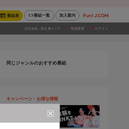
CS番組一覧
加入案内
番組表
地域変更
ログイン
設定地域：
東京 東エリア
同じジャンルのおすすめ番組
キャンペーン・お得な情報