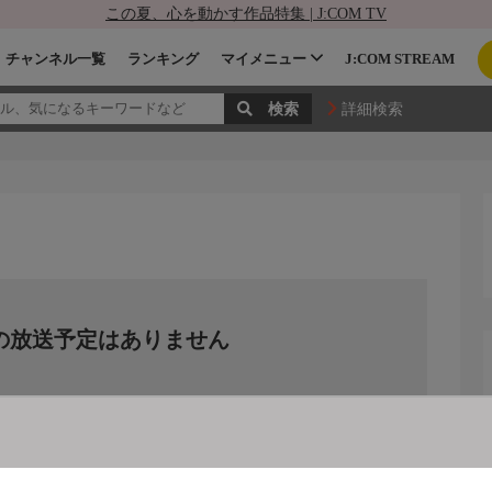
この夏、心を動かす作品特集 | J:COM TV
チャンネル一覧
ランキング
マイメニュー
J:COM STREAM
詳細検索
の放送予定はありません