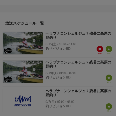
ェルジュがご提案するこの番組。今回は8月の終わり、長野にあ
る高原の湖でのヘラブナ釣りを紹介する。
釣り方は、番組初となるボートでの野釣り。街中ではまだまだ
残暑の厳しい折、冷涼な水面に浮かび、優雅に釣りを楽しむ。そ
んな極上の1日をお届けします。
放送スケジュール一覧
＊出演者：熊谷 充・木谷有里
ヘラブナコンシェルジュ 7 残暑に高原の
＊初回放送：2022/9/30
野釣り
8/15(土)
10:00～11:00
釣りビジョンHD
ヘラブナコンシェルジュ 7 残暑に高原の
野釣り
8/19(水)
01:00～02:00
釣りビジョンHD
ヘラブナコンシェルジュ 7 残暑に高原の
野釣り
9/7(月)
07:00～08:00
釣りビジョンHD