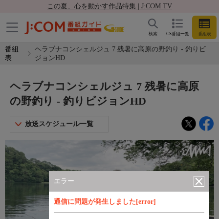
この夏、心を動かす作品特集 | J:COM TV
検索
CS番組一覧
番組表
番組
ヘラブナコンシェルジュ 7 残暑に高原の野釣り - 釣りビ
表
ジョンHD
ヘラブナコンシェルジュ 7 残暑に高原
の野釣り - 釣りビジョンHD
放送スケジュール一覧
エラー
通信に問題が発生しました[error]