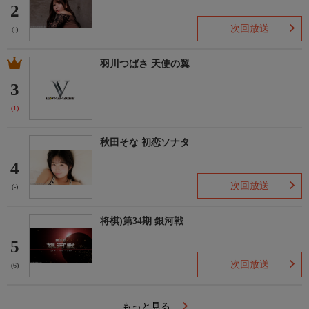
2
次回放送
(-)
羽川つばさ 天使の翼
3
(1)
秋田そな 初恋ソナタ
4
次回放送
(-)
将棋)第34期 銀河戦
5
次回放送
(6)
もっと見る