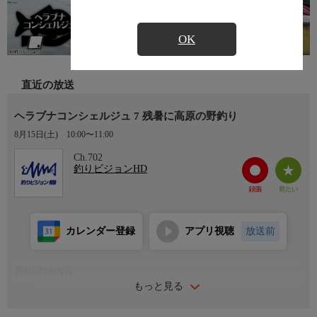
OK
直近の放送
ヘラブナコンシェルジュ 7 残暑に高原の野釣り
8月15日(土)
10:00〜11:00
Ch.702
釣りビジョンHD
カレンダー登録
アプリ視聴
放送前
番組詳細内容
もっと見る
詳細
季節に応じたヘラブナ釣りの楽しみ方を、熊谷充を通してコンシ