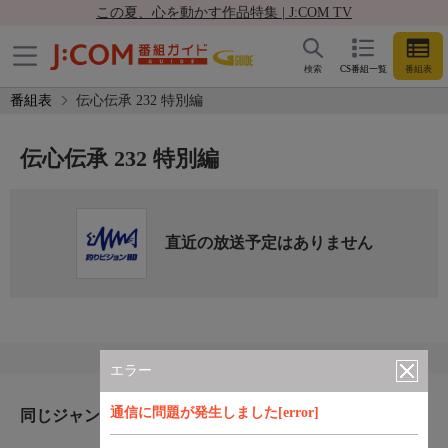
この夏、心を動かす作品特集 | J:COM TV
検索
CS番組一覧
番組表
番組表
伝心伝承 232 特別編
伝心伝承 232 特別編
直近の放送予定はありません
エラー
通信に問題が発生しました[error]
同じジャンルのおすすめ番組