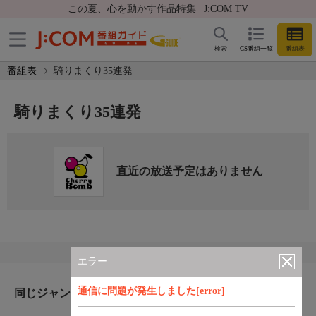
この夏、心を動かす作品特集 | J:COM TV
検索
CS番組一覧
番組表
番組表
騎りまくり35連発
騎りまくり35連発
直近の放送予定はありません
エラー
通信に問題が発生しました[error]
同じジャンルのおすすめ番組