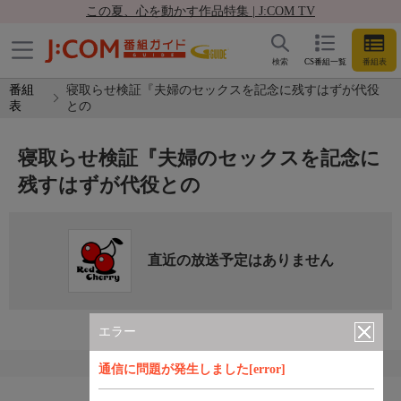
この夏、心を動かす作品特集 | J:COM TV
検索
CS番組一覧
番組表
番組
寝取らせ検証『夫婦のセックスを記念に残すはずが代役
表
との
寝取らせ検証『夫婦のセックスを記念に
残すはずが代役との
直近の放送予定はありません
エラー
通信に問題が発生しました[error]