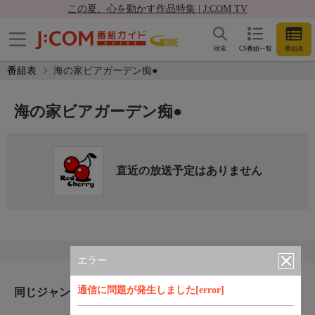
この夏、心を動かす作品特集 | J:COM TV
検索
CS番組一覧
番組表
番組表
海の家ビアガーデン痴●
海の家ビアガーデン痴●
直近の放送予定はありません
エラー
通信に問題が発生しました[error]
同じジャンルのおすすめ番組