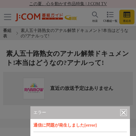
この夏、心を動かす作品特集 | J:COM TV
検索
CS番組一覧
番組表
番組
素人五十路熟女のアナル解禁ドキュメント!本当はどうな
表
の?アナルって!
素人五十路熟女のアナル解禁ドキュメン
ト!本当はどうなの?アナルって!
直近の放送予定はありません
エラー
通信に問題が発生しました[error]