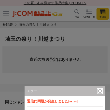
この夏、心を動かす作品特集 | J:COM TV
検索
CS番組一覧
番組表
番組表
埼玉の祭り！川越まつり
埼玉の祭り！川越まつり
直近の放送予定はありません
エラー
通信に問題が発生しました[error]
同じジャンルのおすすめ番組