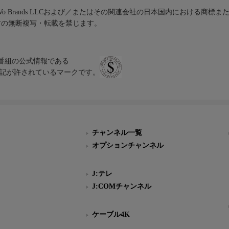
iVo Brands LLCおよび／またはその関連会社の日本国内における商標
材の無断複写・転載を禁じます。
、テレビ番組の公式情報である
スにのみ表記が許されているマークです。
チャンネル一覧
オプションチャンネル
J:テレ
J:COMチャンネル
ケーブル4K