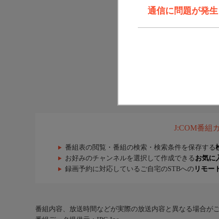
通信に問題が発生しま
J:COM番
番組表の閲覧・番組の検索・検索条件を保存する
お好みのチャンネルを選択して作成できる
お気に
録画予約に対応しているご自宅のSTBへの
リモー
番組内容、放送時間などが実際の放送内容と異なる場合が