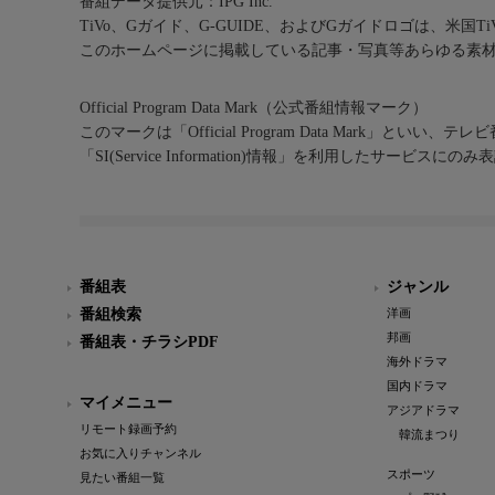
番組データ提供元：IPG Inc.
TiVo、Gガイド、G-GUIDE、およびGガイドロゴは、米国T
このホームページに掲載している記事・写真等あらゆる素
Official Program Data Mark（公式番組情報マーク）
このマークは「Official Program Data Mark」といい
「SI(Service Information)情報」を利用したサービ
番組表
ジャンル
番組検索
洋画
邦画
番組表・チラシPDF
海外ドラマ
国内ドラマ
マイメニュー
アジアドラマ
リモート録画予約
韓流まつり
お気に入りチャンネル
スポーツ
見たい番組一覧