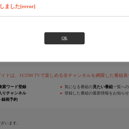
した[error]
OK
組ガイドは、J:COM TVで楽しめる全チャンネルを網羅した番組
検索ワード登録
気になる番組の
見たい番組
一覧への
入りチャンネル
登録した番組の最新情報をお知らせ
ト録画予約
ございます。