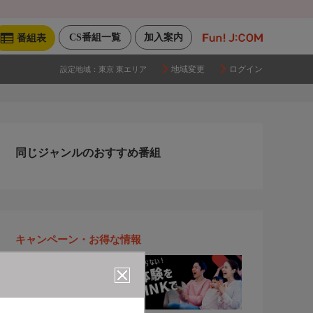
CS番組一覧
加入案内
番組表
地域変更
ログイン
設定地域：
東京 東エリア
同じジャンルのおすすめ番組
キャンペーン・お得な情報