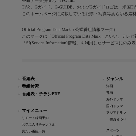
番組データ提供元：IPG Inc.
TiVo、Gガイド、G-GUIDE、およびGガイドロゴは、米国T
このホームページに掲載している記事・写真等あらゆる素
Official Program Data Mark（公式番組情報マーク）
このマークは「Official Program Data Mark」といい
「SI(Service Information)情報」を利用したサービ
番組表
ジャンル
番組検索
洋画
邦画
番組表・チラシPDF
海外ドラマ
国内ドラマ
マイメニュー
アジアドラマ
リモート録画予約
韓流まつり
お気に入りチャンネル
スポーツ
見たい番組一覧