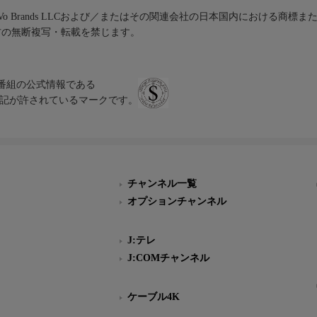
iVo Brands LLCおよび／またはその関連会社の日本国内における商標
材の無断複写・転載を禁じます。
、テレビ番組の公式情報である
スにのみ表記が許されているマークです。
チャンネル一覧
オプションチャンネル
J:テレ
J:COMチャンネル
ケーブル4K