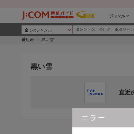
ジャンル
番組表
黒い雪
黒い雪
直近
エラー