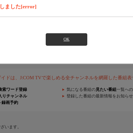
した[error]
OK
組ガイドは、J:COM TVで楽しめる全チャンネルを網羅した番組
検索ワード登録
気になる番組の
見たい番組
一覧への
入りチャンネル
登録した番組の最新情報をお知らせ
ト録画予約
ございます。