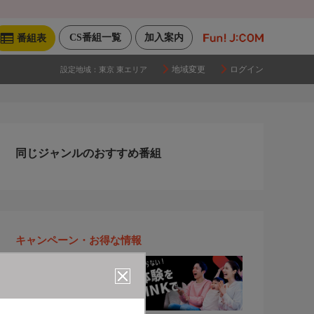
CS番組一覧
加入案内
番組表
地域変更
ログイン
設定地域：
東京 東エリア
同じジャンルのおすすめ番組
キャンペーン・お得な情報