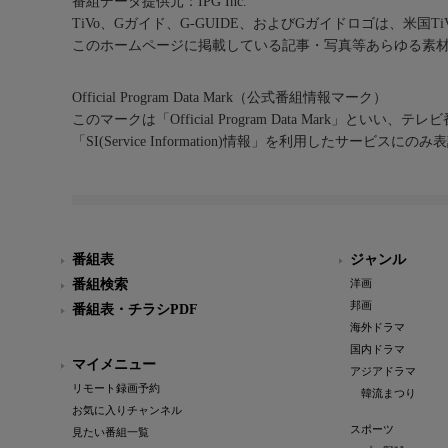
番組データ提供元：IPG Inc.
TiVo、Gガイド、G-GUIDE、およびGガイドロゴは、米国T
このホームページに掲載している記事・写真等あらゆる素
Official Program Data Mark（公式番組情報マーク）
このマークは「Official Program Data Mark」といい
「SI(Service Information)情報」を利用したサービ
番組表
ジャンル
番組検索
洋画
邦画
番組表・チラシPDF
海外ドラマ
国内ドラマ
マイメニュー
アジアドラマ
リモート録画予約
韓流まつり
お気に入りチャンネル
スポーツ
見たい番組一覧