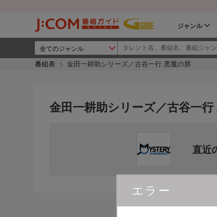
ジャンル
番組表
金田一耕助シリーズ／古谷一行 悪魔の唇
金田一耕助シリーズ／古谷一行
直近
エラー