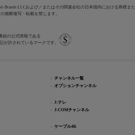
iVo Brands LLCおよび／またはその関連会社の日本国内における商標
材の無断複写・転載を禁じます。
、テレビ番組の公式情報である
スにのみ表記が許されているマークです。
チャンネル一覧
オプションチャンネル
J:テレ
J:COMチャンネル
ケーブル4K