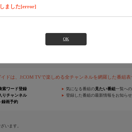
した[error]
OK
組ガイドは、J:COM TVで楽しめる全チャンネルを網羅した番組
検索ワード登録
気になる番組の
見たい番組
一覧への
入りチャンネル
登録した番組の最新情報をお知らせ
ト録画予約
ございます。