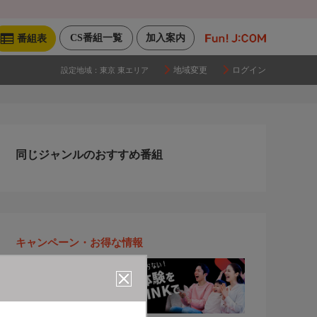
CS番組一覧
加入案内
番組表
地域変更
ログイン
設定地域：
東京 東エリア
同じジャンルのおすすめ番組
キャンペーン・お得な情報