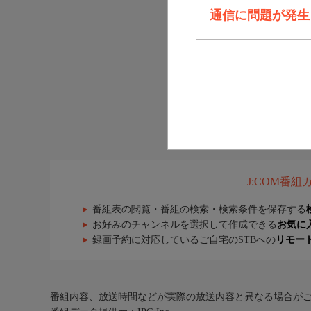
通信に問題が発生しま
J:COM番
番組表の閲覧・番組の検索・検索条件を保存する
お好みのチャンネルを選択して作成できる
お気に
録画予約に対応しているご自宅のSTBへの
リモー
番組内容、放送時間などが実際の放送内容と異なる場合が