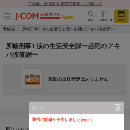
この夏、心を動かす作品特集 | J:COM TV
検索
CS番組一覧
番組表
番組表
所轄刑事3 涙の生活安全課〜必死のアキバ捜査網〜
所轄刑事3 涙の生活安全課〜必死のアキ
バ捜査網〜
直近の放送予定はありません
エラー
通信に問題が発生しました[error]
同じジャンルのおすすめ番組