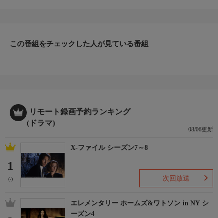
らえろとの命を受けた岡っ引たち。この事件の背後には、奉行所
に圧力をかけられる黒幕がいると睨んだどぶ（田中邦衛）は、早
速捜査を開始するが…。
この番組をチェックした人が見ている番組
リモート録画予約ランキング
(ドラマ)
08/06更新
X-ファイル シーズン7～8
1
次回放送
(-)
エレメンタリー ホームズ&ワトソン in NY シ
ーズン4