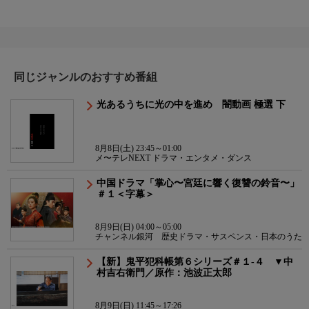
同じジャンルのおすすめ番組
光あるうちに光の中を進め 闇動画 極選 下
8月8日(土) 23:45～01:00
メ〜テレNEXT ドラマ・エンタメ・ダンス
中国ドラマ「掌心〜宮廷に響く復讐の鈴音〜」
＃１＜字幕＞
8月9日(日) 04:00～05:00
チャンネル銀河 歴史ドラマ・サスペンス・日本のうた
【新】鬼平犯科帳第６シリーズ＃１-４ ▼中
村吉右衛門／原作：池波正太郎
8月9日(日) 11:45～17:26