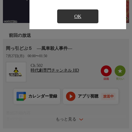
OK
前回の放送
岡っ引どぶ５ ―風車殺人事件―
7月27日(月)
00:00〜01:50
Ch.502
時代劇専門チャンネル HD
カレンダー登録
アプリ視聴
放送中
番組詳細内容
もっと見る
番組詳細
夜鷹を脅かすごろつき二人が殺害され、その犯人を三日以内に捕