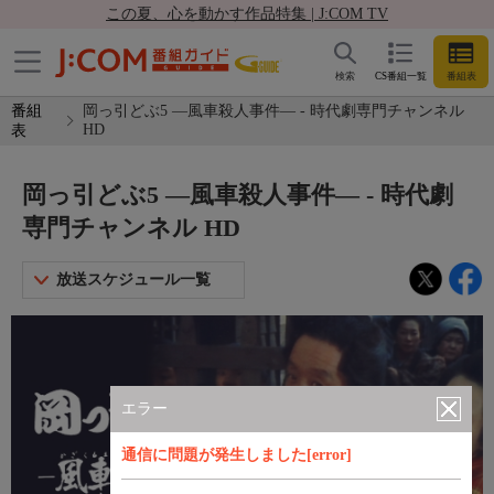
この夏、心を動かす作品特集 | J:COM TV
検索
CS番組一覧
番組表
番組
岡っ引どぶ5 ―風車殺人事件― - 時代劇専門チャンネル
HD
表
岡っ引どぶ5 ―風車殺人事件― - 時代劇
専門チャンネル HD
放送スケジュール一覧
エラー
通信に問題が発生しました[error]