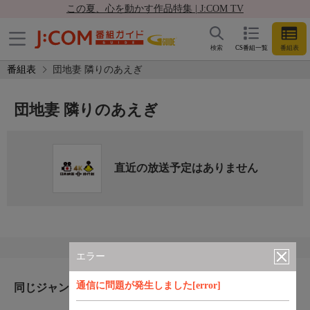
この夏、心を動かす作品特集 | J:COM TV
検索
CS番組一覧
番組表
番組表
団地妻 隣りのあえぎ
団地妻 隣りのあえぎ
直近の放送予定はありません
エラー
通信に問題が発生しました[error]
同じジャンルのおすすめ番組