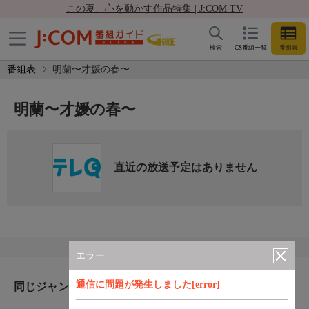
この夏、心を動かす作品特集 | J:COM TV
検索
CS番組一覧
番組表
番組表
明蘭〜才媛の春〜
明蘭〜才媛の春〜
直近の放送予定はありません
エラー
通信に問題が発生しました[error]
同じジャンルのおすすめ番組