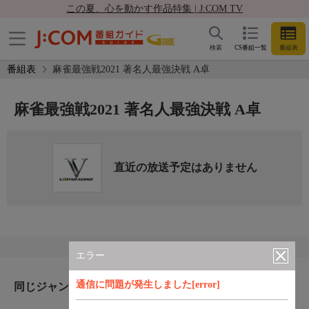
この夏、心を動かす作品特集 | J:COM TV
検索
CS番組一覧
番組表
番組表
麻雀最強戦2021 著名人最強決戦 A卓
麻雀最強戦2021 著名人最強決戦 A卓
直近の放送予定はありません
エラー
通信に問題が発生しました[error]
同じジャンルのおすすめ番組