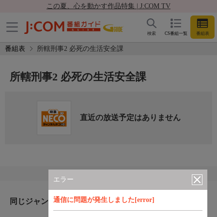
この夏、心を動かす作品特集 | J:COM TV
検索
CS番組一覧
番組表
番組表
所轄刑事2 必死の生活安全課
所轄刑事2 必死の生活安全課
直近の放送予定はありません
エラー
通信に問題が発生しました[error]
同じジャンルのおすすめ番組