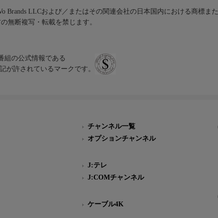
iVo Brands LLCおよび／またはその関連会社の日本国内における商標
材の無断複写・転載を禁じます。
、テレビ番組の公式情報である
スにのみ表記が許されているマークです。
チャンネル一覧
オプションチャンネル
J:テレ
J:COMチャンネル
ケーブル4K