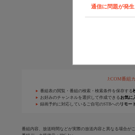
通信に問題が発生しま
J:COM番
番組表の閲覧・番組の検索・検索条件を保存する
お好みのチャンネルを選択して作成できる
お気に
録画予約に対応しているご自宅のSTBへの
リモー
番組内容、放送時間などが実際の放送内容と異なる場合が