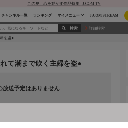
この夏、心を動かす作品特集 | J:COM TV
チャンネル一覧
ランキング
マイメニュー
J:COM STREAM
詳細検索
婦を盗●
れて潮まで吹く主婦を盗●
の放送予定はありません