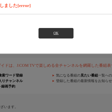
した[error]
OK
組ガイドは、J:COM TVで楽しめる全チャンネルを網羅した番組
検索ワード登録
気になる番組の
見たい番組
一覧への
入りチャンネル
登録した番組の最新情報をお知らせ
ト録画予約
ございます。