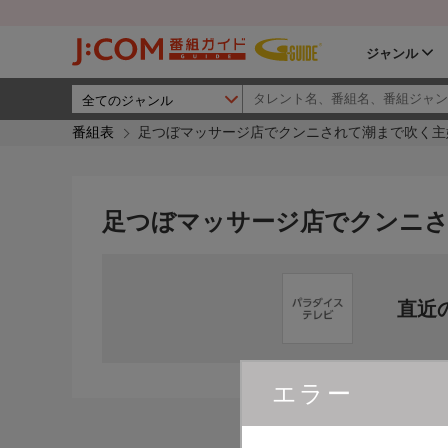
ジャンル
番組表
足つぼマッサージ店でクンニされて潮まで吹く主
足つぼマッサージ店でクンニさ
直近
エラー