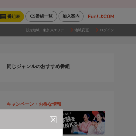
CS番組一覧
加入案内
番組表
地域変更
ログイン
設定地域：
東京 東エリア
同じジャンルのおすすめ番組
キャンペーン・お得な情報