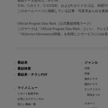
番組データ提供元：IPG Inc.
TiVo、Gガイド、G-GUIDE、およびGガイドロゴは、米国T
このホームページに掲載している記事・写真等あらゆる素
Official Program Data Mark（公式番組情報マーク）
このマークは「Official Program Data Mark」といい
「SI(Service Information)情報」を利用したサービ
番組表
ジャンル
番組検索
洋画
邦画
番組表・チラシPDF
海外ドラマ
国内ドラマ
マイメニュー
アジアドラマ
リモート録画予約
韓流まつり
お気に入りチャンネル
スポーツ
見たい番組一覧