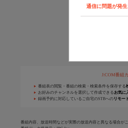
通信に問題が発生しま
J:COM番
番組表の閲覧・番組の検索・検索条件を保存する
お好みのチャンネルを選択して作成できる
お気に
録画予約に対応しているご自宅のSTBへの
リモー
番組内容、放送時間などが実際の放送内容と異なる場合が