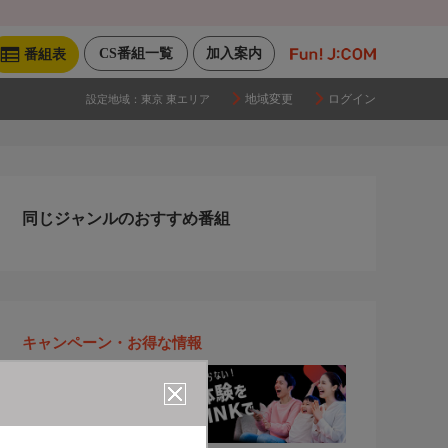
CS番組一覧
加入案内
番組表
地域変更
ログイン
設定地域：
東京 東エリア
同じジャンルのおすすめ番組
キャンペーン・お得な情報