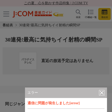
この夏、心を動かす作品特集 | J:COM TV
検索
CS番組一覧
番組表
番組表
30連発!最高に気持ちイイ射精の瞬間SP
30連発!最高に気持ちイイ射精の瞬間SP
直近の放送予定はありません
エラー
通信に問題が発生しました[error]
同じジャンルのおすすめ番組